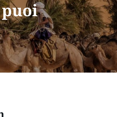
 puoi
h