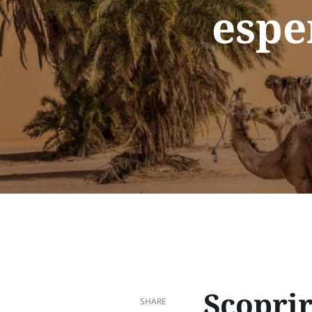
espe
Scoprir
SHARE