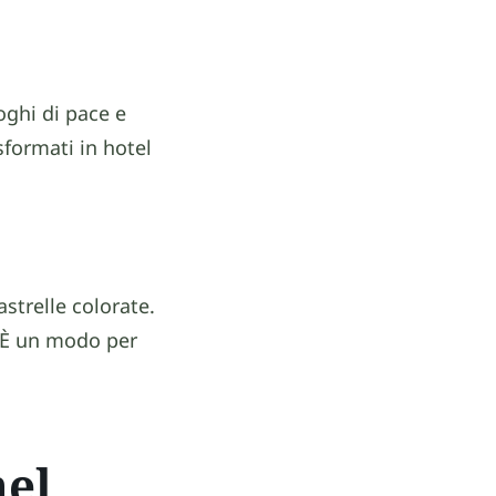
oghi di pace e
sformati in hotel
iastrelle colorate.
i. È un modo per
nel