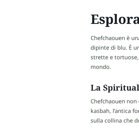
Esplora
Chefchaouen è una 
dipinte di blu. È 
strette e tortuose,
mondo.
La Spiritua
Chefchaouen non è 
kasbah, l’antica fo
sulla collina che 