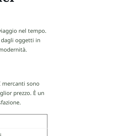
 viaggio nel tempo.
 dagli oggetti in
 modernità.
 I mercanti sono
glior prezzo. È un
sfazione.
i.