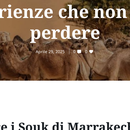
rienze che non
perdere
Aprile 29, 2025
0
0
e i Souk di Marrakec